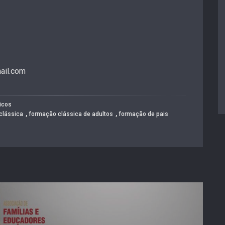
ail.com
icos
,
,
clássica
formação clássica de adultos
formação de pais