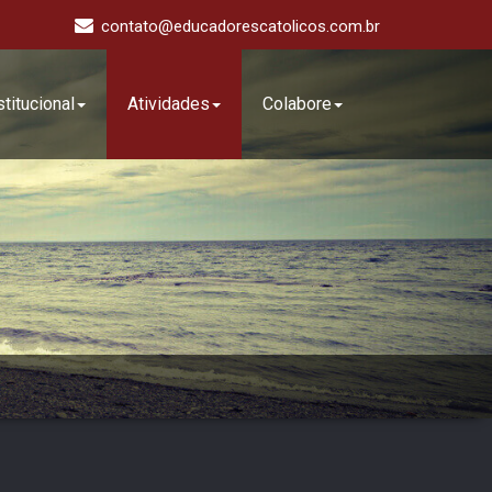
contato@educadorescatolicos.com.br
stitucional
Atividades
Colabore