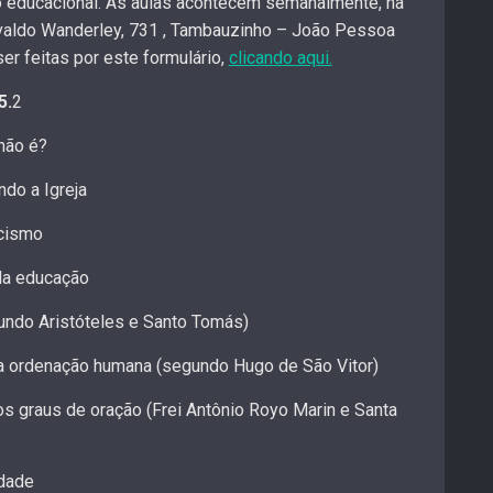
 educacional. As aulas acontecem semanalmente, na
Evaldo Wanderley, 731 , Tambauzinho – João Pessoa
er feitas por este formulário,
clicando aqui.
5.
2
 não é?
ndo a Igreja
icismo
da educação
undo Aristóteles e Santo Tomás)
 da ordenação humana (segundo Hugo de São Vitor)
os graus de oração (Frei Antônio Royo Marin e Santa
idade