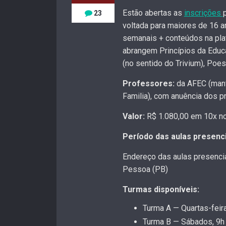
Estão abertas as
inscrições
23
voltada para maiores de 16 a
semanais + conteúdos na plat
abrangem Princípios da Educa
(no sentido do Trivium), Poesi
Professores:
da AFEC (mant
Familia), com anuência dos p
Valor:
R$ 1.080,00 em 10x no 
Período das aulas presenci
Endereço das aulas presenci
Pessoa (PB)
Turmas disponíveis:
Turma A — Quartas-feir
Turma B — Sábados, 9h