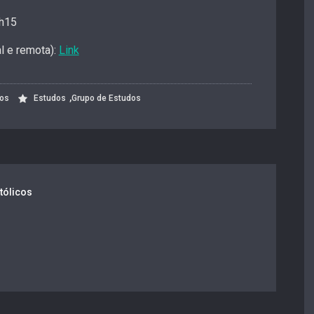
9h15
al e remota):
Link
,
cos
Estudos
Grupo de Estudos
tólicos