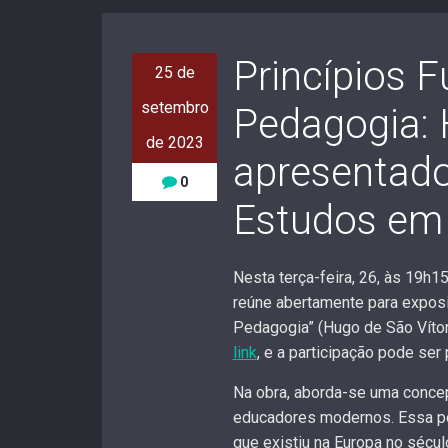
Princípios 
25 de
setembro
Pedagogia: 
de 2023
apresentado
0
Estudos em
Nesta terça-feira, 26, às 19h15
reúne abertamente para exposi
Pedagogia” (Hugo de São Vítor)
link
, e a participação pode ser
Na obra, aborda-se uma conce
educadores modernos. Essa pe
que existiu na Europa no sécul