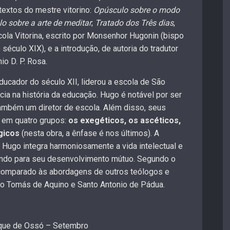
textos do mestre vitorino:
Opúsculo sobre o modo
o sobre a arte de meditar
;
Tratado dos Três dias
,
ola Vitorina, escrito por Monsenhor Hugonin (bispo
 século XIX), e a introdução, de autoria do tradutor
io D. P. Rosa.
ducador do século XII, liderou a escola de São
cia na história da educação. Hugo é notável por ser
ambém um diretor de escola. Além disso, seus
 em quatro grupos:
os exegéticos, os ascéticos,
gicos
(nesta obra, a ênfase é nos últimos). A
 Hugo integra harmoniosamente a vida intelectual e
buindo para seu desenvolvimento mútuo. Segundo o
é comparado às abordagens de outros teólogos e
o Tomás de Aquino e Santo Antonio de Pádua.
ique de Ossó – Setembro