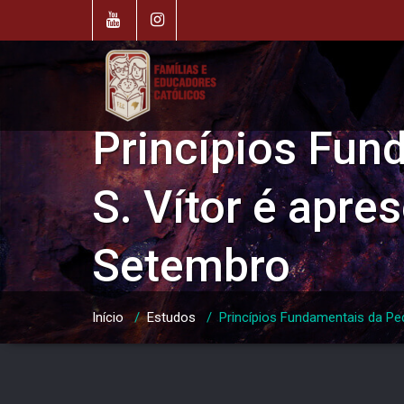
Skip
to
content
Princípios Fun
S. Vítor é apr
Setembro
Início
/
Estudos
/
Princípios Fundamentais da Pe