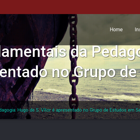
Home
In
damentais da Pedag
esentado no Grupo d
dagogia: Hugo de S. Vítor é apresentado no Grupo de Estudos em 