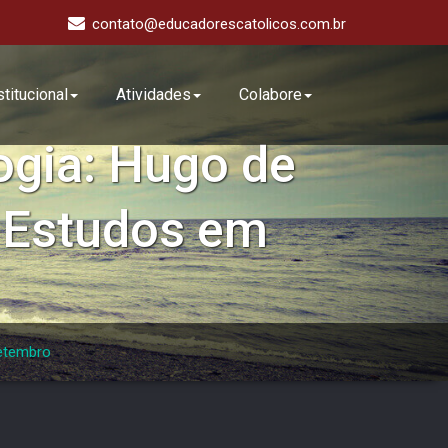
contato@educadorescatolicos.com.br
stitucional
Atividades
Colabore
ogia: Hugo de
e Estudos em
Setembro