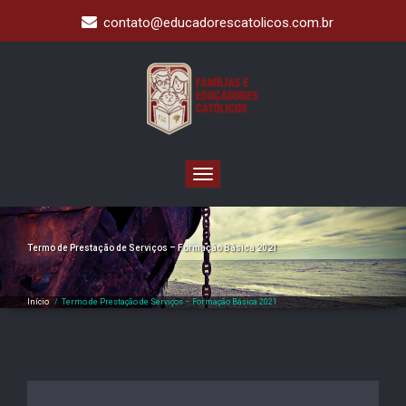
Skip
contato@educadorescatolicos.com.br
to
content
Toggle
navigation
Termo de Prestação de Serviços – Formação Básica 2021
Início
/
Termo de Prestação de Serviços – Formação Básica 2021