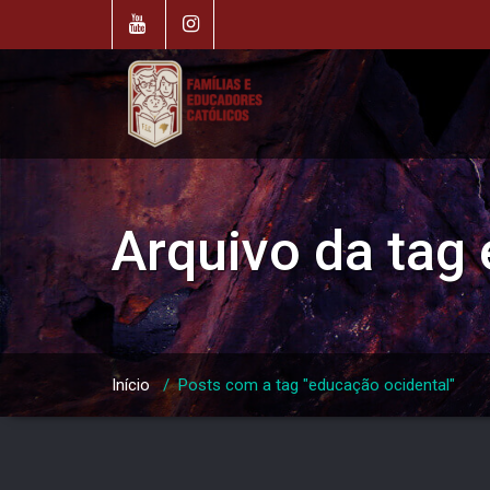
Skip
to
content
Arquivo da tag
Início
/
Posts com a tag "educação ocidental"