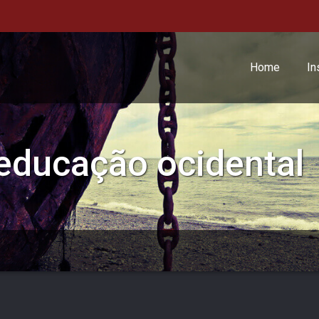
Home
In
educação ocidental