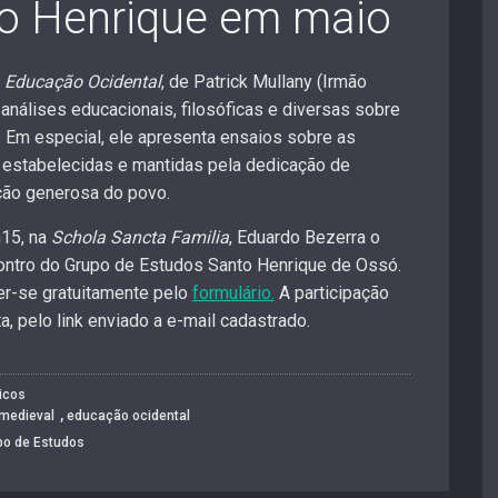
o Henrique em maio
a Educação Ocidental
, de Patrick Mullany (Irmão
análises educacionais, filosóficas e diversas sobre
 Em especial, ele apresenta ensaios sobre as
 estabelecidas e mantidas pela dedicação de
ção generosa do povo.
h15, na
Schola Sancta Familia
, Eduardo Bezerra o
ntro do Grupo de Estudos Santo Henrique de Ossó.
ver-se gratuitamente pelo
formulário.
A participação
, pelo link enviado a e-mail cadastrado.
icos
,
medieval
educação ocidental
po de Estudos