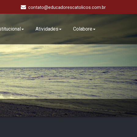
contato@educadorescatolicos.com.br
stitucional
Atividades
Colabore