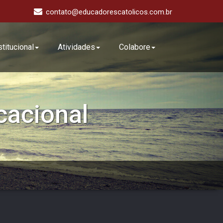
contato@educadorescatolicos.com.br
stitucional
Atividades
Colabore
cacional