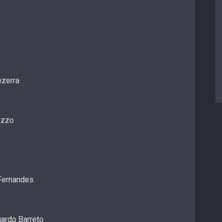
ezerra
ozzo
 Fernandes
ardo Barreto