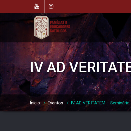
Skip
to
content
IV AD VERITAT
Início
/
Eventos
/
IV AD VERITATEM – Seminário 