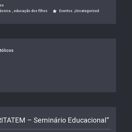
cos
,
,
ássica
educação dos filhos
Eventos
Uncategorized
tólicos
RITATEM – Seminário Educacional
”